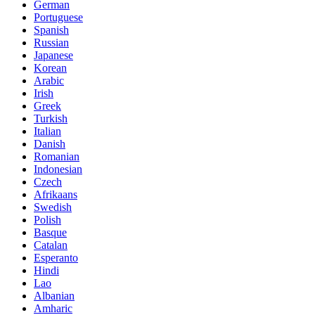
German
Portuguese
Spanish
Russian
Japanese
Korean
Arabic
Irish
Greek
Turkish
Italian
Danish
Romanian
Indonesian
Czech
Afrikaans
Swedish
Polish
Basque
Catalan
Esperanto
Hindi
Lao
Albanian
Amharic