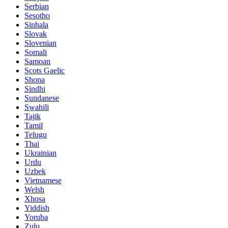
Serbian
Sesotho
Sinhala
Slovak
Slovenian
Somali
Samoan
Scots Gaelic
Shona
Sindhi
Sundanese
Swahili
Tajik
Tamil
Telugu
Thai
Ukrainian
Urdu
Uzbek
Vietnamese
Welsh
Xhosa
Yiddish
Yoruba
Zulu