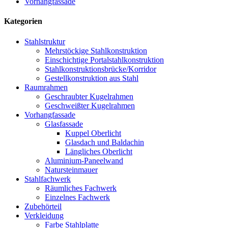
Vorhangfassade
Kategorien
Stahlstruktur
Mehrstöckige Stahlkonstruktion
Einschichtige Portalstahlkonstruktion
Stahlkonstruktionsbrücke/Korridor
Gestellkonstruktion aus Stahl
Raumrahmen
Geschraubter Kugelrahmen
Geschweißter Kugelrahmen
Vorhangfassade
Glasfassade
Kuppel Oberlicht
Glasdach und Baldachin
Längliches Oberlicht
Aluminium-Paneelwand
Natursteinmauer
Stahlfachwerk
Räumliches Fachwerk
Einzelnes Fachwerk
Zubehörteil
Verkleidung
Farbe Stahlplatte