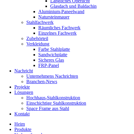
Längliches Oberlicht
Glasdach und Baldachin
Aluminium-Paneelwand
Natursteinmauer
Stahlfachwerk
Räumliches Fachwerk
Einzelnes Fachwerk
Zubehörteil
Verkleidung
Farbe Stahlplatte
Sandwichplatte
Sicheres Glas
FRP-Panel
Nachricht
Unternehmens Nachrichten
Branchen-News
Projekte
Lösungen
Hochhaus-Stahlkonstruktion
Einschichtige Stahlkonstruktion
Space Frame aus Stahl
Kontakt
Heim
Produkte