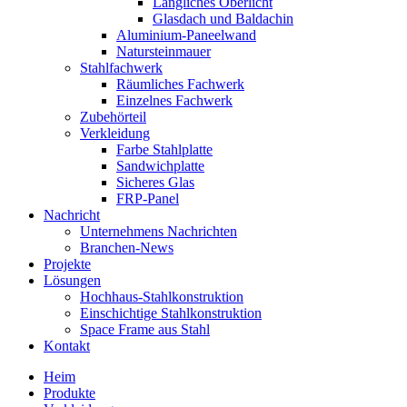
Längliches Oberlicht
Glasdach und Baldachin
Aluminium-Paneelwand
Natursteinmauer
Stahlfachwerk
Räumliches Fachwerk
Einzelnes Fachwerk
Zubehörteil
Verkleidung
Farbe Stahlplatte
Sandwichplatte
Sicheres Glas
FRP-Panel
Nachricht
Unternehmens Nachrichten
Branchen-News
Projekte
Lösungen
Hochhaus-Stahlkonstruktion
Einschichtige Stahlkonstruktion
Space Frame aus Stahl
Kontakt
Heim
Produkte