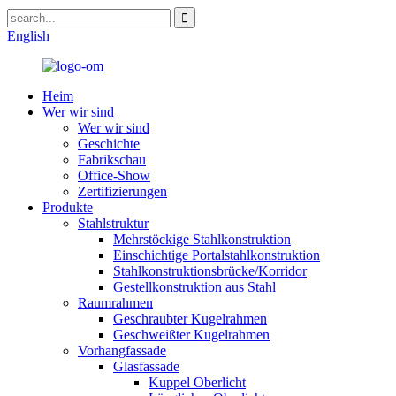
English
Heim
Wer wir sind
Wer wir sind
Geschichte
Fabrikschau
Office-Show
Zertifizierungen
Produkte
Stahlstruktur
Mehrstöckige Stahlkonstruktion
Einschichtige Portalstahlkonstruktion
Stahlkonstruktionsbrücke/Korridor
Gestellkonstruktion aus Stahl
Raumrahmen
Geschraubter Kugelrahmen
Geschweißter Kugelrahmen
Vorhangfassade
Glasfassade
Kuppel Oberlicht