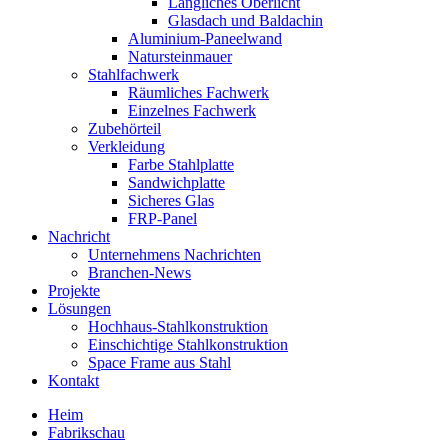
Längliches Oberlicht
Glasdach und Baldachin
Aluminium-Paneelwand
Natursteinmauer
Stahlfachwerk
Räumliches Fachwerk
Einzelnes Fachwerk
Zubehörteil
Verkleidung
Farbe Stahlplatte
Sandwichplatte
Sicheres Glas
FRP-Panel
Nachricht
Unternehmens Nachrichten
Branchen-News
Projekte
Lösungen
Hochhaus-Stahlkonstruktion
Einschichtige Stahlkonstruktion
Space Frame aus Stahl
Kontakt
Heim
Fabrikschau