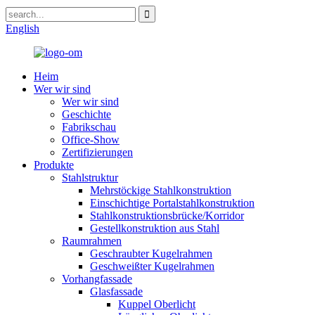
English
Heim
Wer wir sind
Wer wir sind
Geschichte
Fabrikschau
Office-Show
Zertifizierungen
Produkte
Stahlstruktur
Mehrstöckige Stahlkonstruktion
Einschichtige Portalstahlkonstruktion
Stahlkonstruktionsbrücke/Korridor
Gestellkonstruktion aus Stahl
Raumrahmen
Geschraubter Kugelrahmen
Geschweißter Kugelrahmen
Vorhangfassade
Glasfassade
Kuppel Oberlicht