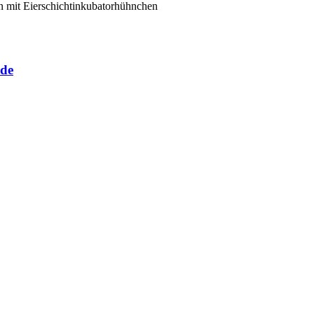
n mit Eierschichtinkubatorhühnchen
ude