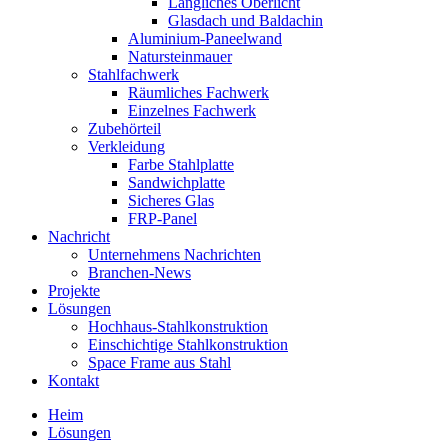
Längliches Oberlicht
Glasdach und Baldachin
Aluminium-Paneelwand
Natursteinmauer
Stahlfachwerk
Räumliches Fachwerk
Einzelnes Fachwerk
Zubehörteil
Verkleidung
Farbe Stahlplatte
Sandwichplatte
Sicheres Glas
FRP-Panel
Nachricht
Unternehmens Nachrichten
Branchen-News
Projekte
Lösungen
Hochhaus-Stahlkonstruktion
Einschichtige Stahlkonstruktion
Space Frame aus Stahl
Kontakt
Heim
Lösungen