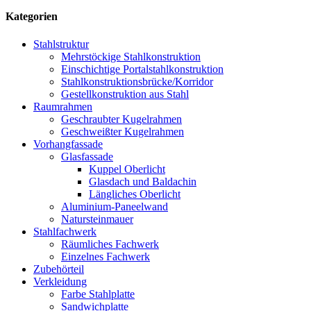
Kategorien
Stahlstruktur
Mehrstöckige Stahlkonstruktion
Einschichtige Portalstahlkonstruktion
Stahlkonstruktionsbrücke/Korridor
Gestellkonstruktion aus Stahl
Raumrahmen
Geschraubter Kugelrahmen
Geschweißter Kugelrahmen
Vorhangfassade
Glasfassade
Kuppel Oberlicht
Glasdach und Baldachin
Längliches Oberlicht
Aluminium-Paneelwand
Natursteinmauer
Stahlfachwerk
Räumliches Fachwerk
Einzelnes Fachwerk
Zubehörteil
Verkleidung
Farbe Stahlplatte
Sandwichplatte