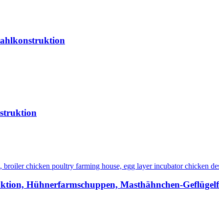
tahlkonstruktion
struktion
struktion, Hühnerfarmschuppen, Masthähnchen-Geflüge